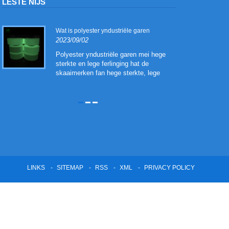
LÊSTE NIJS
d
Wat is polyester yndustriële garen
2023/09/02
Polyester yndustriële garen mei hege
sterkte en lege ferlinging hat de
skaaimerken fan hege sterkte, lege
ferlinging, hege modulus, en hege
droege waarmtekrimp. It wurdt fral brûkt
,
as bannenkoord, transportband, canvas
warp, en auto riemen en transportband
LINKS
SITEMAP
RSS
XML
PRIVACY POLICY