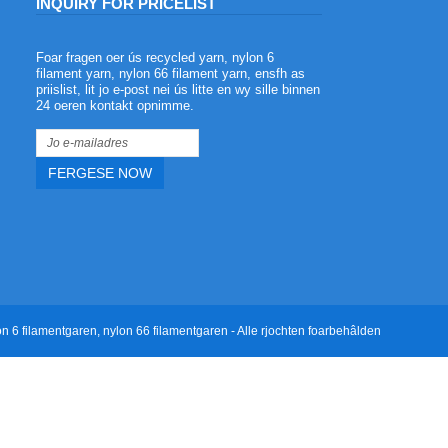
INQUIRY FOR PRICELIST
Foar fragen oer ús recycled yarn, nylon 6
Foardielen fan polyester flammefertragen
filament yarn, nylon 66 filament yarn, ensfh as
garen
priislist, lit jo e-post nei ús litte en wy sille binnen
2023/08/03
24 oeren kontakt opnimme.
Polyester flammefertragend garen is in
soarte fan polyestergaren mei
flammefertragende eigenskippen.
Polyester is in soarte fan polyesterfaser
dy't in protte foardielen hat, lykas hege
sterkte, wearbestindich, net maklik te
krimpjen, duorsum, ensfh.
n 6 filamentgaren, nylon 66 filamentgaren - Alle rjochten foarbehâlden