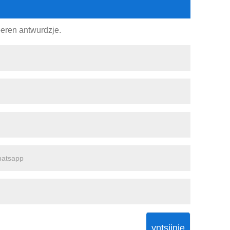
4 oeren antwurdzje.
yntsjinje