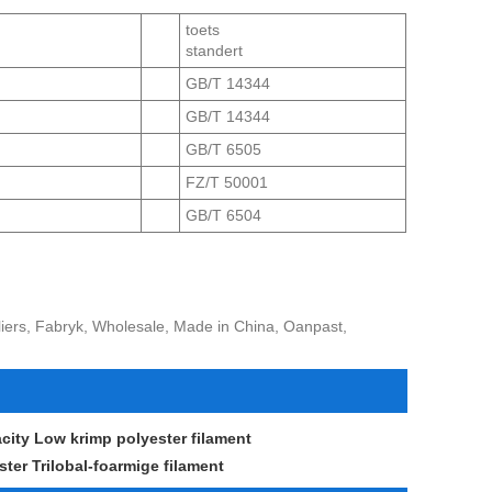
toets
standert
GB/T 14344
GB/T 14344
GB/T 6505
FZ/T 50001
GB/T 6504
pliers, Fabryk, Wholesale, Made in China, Oanpast,
city Low krimp polyester filament
ster Trilobal-foarmige filament