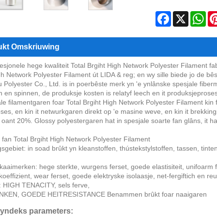
Facebook
X
Wh
ukt Omskriuwing
fesjonele hege kwaliteit Total Brgiht High Network Polyester Filament fa
gh Network Polyester Filament út LIDA & reg; en wy sille biede jo de bêste
Polyester Co., Ltd. is in poerbêste merk yn 'e ynlânske spesjale fiberm
n en spinnen, de produksje kosten is relatyf leech en it produksjeproses 
le filamentgaren foar Total Brgiht High Network Polyester Filament kin
oses, en kin it netwurkgaren direkt op 'e masine weve, en kin it brekkin
 oant 20%. Glossy polyestergaren hat in spesjale soarte fan glâns, it hat 
 fan Total Brgiht High Network Polyester Filament
gebiet: in soad brûkt yn kleanstoffen, thústekstylstoffen, tassen, tinten
kaaimerken: hege sterkte, wurgens ferset, goede elastisiteit, unifoarm 
koeffizient, wear ferset, goede elektryske isolaasje, net-fergiftich en
el: HIGH TENACITY, sels ferve,
NKEN, GOEDE HEITRESISTANCE Benammen brûkt foar naaigaren
yndeks parameters: