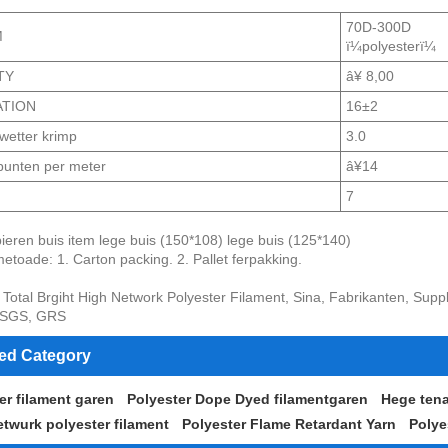
70D-300D
M
ï¼polyesterï¼
TY
â¥ 8,00
TION
16±2
wetter krimp
3.0
punten per meter
â¥14
7
eren buis item lege buis (150*108) lege buis (125*140)
etoade: 1. Carton packing. 2. Pallet ferpakking.
 Total Brgiht High Network Polyester Filament, Sina, Fabrikanten, Sup
, SGS, GRS
ted Category
er filament garen
Polyester Dope Dyed filamentgaren
Hege tena
twurk polyester filament
Polyester Flame Retardant Yarn
Polye