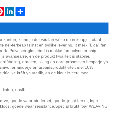
atsApp
Pinterest
LinkedIn
Share
brikanten, kinne jo der wis fan wêze op in keapje Totaal
 nei-ferkeap tsjinst en tydlike levering. It merk "Lida" fan
erk. Polyester gloeitried is makke fan polyester chip
is avansearre, en de produkt kwaliteit is stabiler.
 ferdûbeling, draaien, sizing en oare prosessen besparje yn
gsnivo ferminderje en arbeidsproduktiviteit mei 10%
dúdlike krêft yn uterlik, en de kleur is heul moai.
, linten, ensfh.
ferve, goede waarmte ferset, goede ljocht ferset, lege
 reukloos, goede waar resistance.Special brûkt foar WEAVING