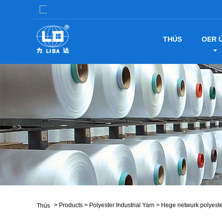
THÚS
OER 
>
Products
>
Polyester Industrial Yarn
>
Hege netwurk polyeste
Thús