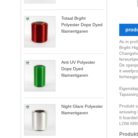
Totaal Brgiht
Polyester Dope Dyed
prod
filamentgaren
As in pro
Brgiht Hi
Changshu 
ferwurkje
Anti UV Polyester
De spesja
Dope Dyed
it weefpr
filamentgaren
ferheegje
Eigenskip
Tapassings
Produkt s
Night Glare Polyester
wriuwing 
filamentgaren
It foardi
LOW KRI
Produkt