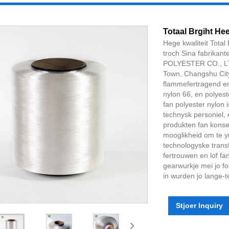
Totaal Brgiht He
Hege kwaliteit Tota
troch Sina fabrikan
POLYESTER CO., LTD
Town, Changshu City.
flammefertragend en 
nylon 66, en polyest
fan polyester nylon i
technysk personiel, e
produkten fan konsek
mooglikheid om te ym
technologyske transf
fertrouwen en lof fa
gearwurkje mei jo fo
in wurden jo lange-t
Stjoer Inquiry