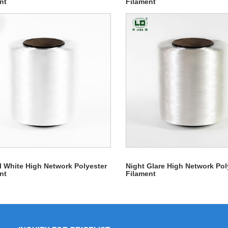
nt
Filament
l White High Network Polyester
Night Glare High Network Pol
nt
Filament