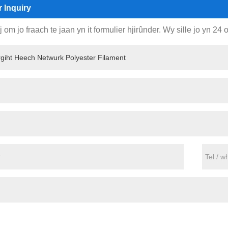
r Inquiry
rij om jo fraach te jaan yn it formulier hjirûnder. Wy sille jo yn 2