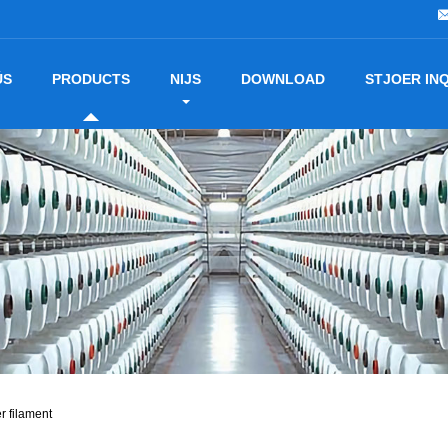
ÚS
PRODUCTS
NIJS
DOWNLOAD
STJOER IN
r filament