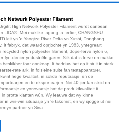
ech Netwurk Polyester Filament
l Brgiht High Network Polyester Filament wurdt oanbean
ten LIDA®. Mei maklike tagong ta ferfier, CHANGSHU
 leit yn 'e Yangtze River Delta yn Xushi, Dongbang
Live
 It fabryk, dat waard oprjochte yn 1983, yntegreart
recycled nylon polyester filament, dope-ferve nylon 6,
er fyn-denier yndustriële garen. Silk dat is ferve en makke
s beskikber foar oankeap. It bedriuw hat op it stuit in sterk
arste-rate ark, in folsleine suite fan testapparatuer,
wint hege kwaliteit, in solide reputaasje, en de
portearjen en te eksportearjen. Nei 40 jier fan striid en
ormaasje en ynnovaasje hat de produktkwaliteit it
n in protte klanten wûn. Wy leauwe dat wy kinne
ar in win-win situaasje yn 'e takomst, en wy sjogge út nei
ermyn partner yn Sina.