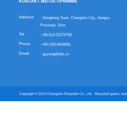
KONTAKT MEI ÚS OPNIMME
: Dongbang Town, Changshu City, Jiangsu
Provinsje, Sina
:
+86-512-52270758
:
+86-13814934681
:
guyang@lida.cn
Copyright © 2023 Changshu Polyester Co., Ltd. - Recycled garen, nylo