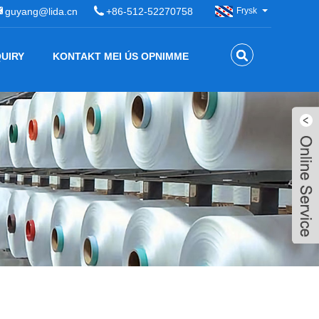
guyang@lida.cn
+86-512-52270758
Frysk
QUIRY
KONTAKT MEI ÚS OPNIMME