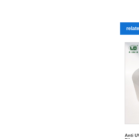
relat
Anti U