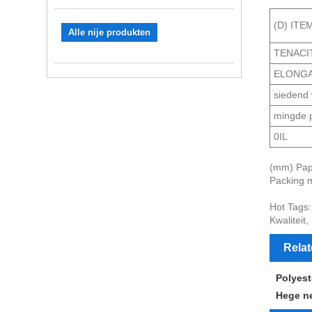
(D) ITE
Alle nije produkten
TENACI
ELONGA
siedend 
mingde 
0IL
(mm) Papi
Packing m
Hot Tags:
Kwaliteit
Rela
Polyest
Hege ne