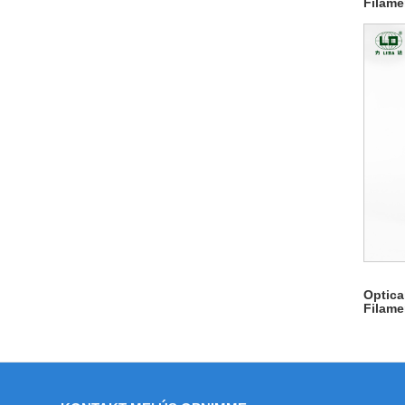
Filame
Optica
Filame