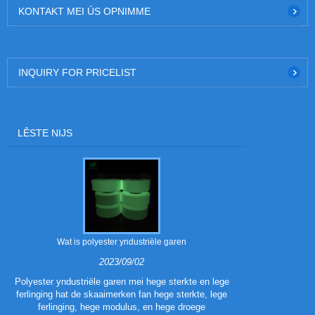
KONTAKT MEI ÚS OPNIMME
INQUIRY FOR PRICELIST
LÊSTE NIJS
Wat is polyester yndustriële garen
Wat binne de 
2023/09/02
Polyester yndustriële garen mei hege sterkte en lege
ferlinging hat de skaaimerken fan hege sterkte, lege
Polyester Tr
ferlinging, hege modulus, en hege droege
polyesterf