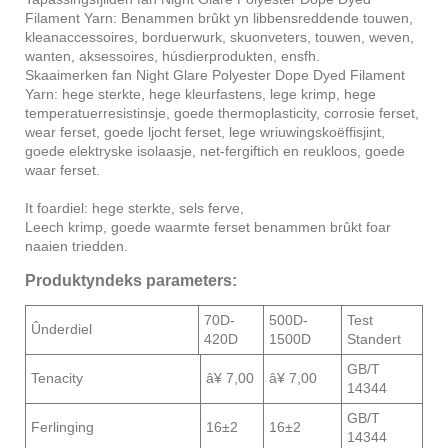
Filament Yarn: Benammen brûkt yn libbensreddende touwen,
kleanaccessoires, borduerwurk, skuonveters, touwen, weven,
wanten, aksessoires, húsdierprodukten, ensfh.
Skaaimerken fan Night Glare Polyester Dope Dyed Filament
Yarn: hege sterkte, hege kleurfastens, lege krimp, hege
temperatuerresistinsje, goede thermoplasticity, corrosie ferset,
wear ferset, goede ljocht ferset, lege wriuwingskoëffisjint,
goede elektryske isolaasje, net-fergiftich en reukloos, goede
waar ferset.
It foardiel: hege sterkte, sels ferve,
Leech krimp, goede waarmte ferset benammen brûkt foar
naaien triedden.
Produktyndeks parameters:
70D-
500D-
Test
Ûnderdiel
420D
1500D
Standert
GB/T
Tenacity
â¥ 7,00
â¥ 7,00
14344
GB/T
Ferlinging
16±2
16±2
14344