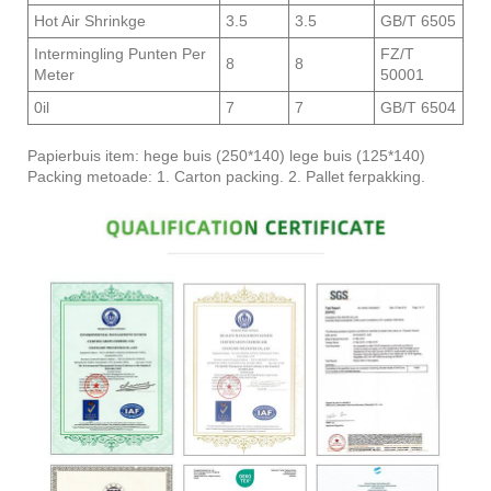
Hot Air Shrinkge
3.5
3.5
GB/T 6505
Intermingling Punten Per
FZ/T
8
8
Meter
50001
0il
7
7
GB/T 6504
Papierbuis item: hege buis (250*140) lege buis (125*140)
Packing metoade: 1. Carton packing. 2. Pallet ferpakking.