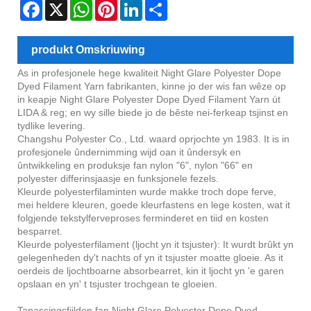
Facebook
X
WhatsApp
Pinterest
LinkedIn
Share
produkt Omskriuwing
As in profesjonele hege kwaliteit Night Glare Polyester Dope
Dyed Filament Yarn fabrikanten, kinne jo der wis fan wêze op
in keapje Night Glare Polyester Dope Dyed Filament Yarn út
LIDA & reg; en wy sille biede jo de bêste nei-ferkeap tsjinst en
tydlike levering.
Changshu Polyester Co., Ltd. waard oprjochte yn 1983. It is in
profesjonele ûndernimming wijd oan it ûndersyk en
ûntwikkeling en produksje fan nylon "6", nylon "66" en
polyester differinsjaasje en funksjonele fezels.
Kleurde polyesterfilaminten wurde makke troch dope ferve,
mei heldere kleuren, goede kleurfastens en lege kosten, wat it
folgjende tekstylferveproses ferminderet en tiid en kosten
besparret.
Kleurde polyesterfilament (ljocht yn it tsjuster): It wurdt brûkt yn
gelegenheden dy't nachts of yn it tsjuster moatte gloeie. As it
oerdeis de ljochtboarne absorbearret, kin it ljocht yn 'e garen
opslaan en yn' t tsjuster trochgean te gloeien.
Tapassingsfjilden fan Night Glare Polyester Dope Dyed