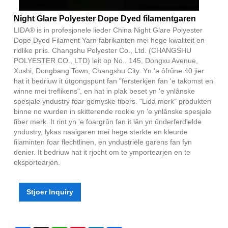
Night Glare Polyester Dope Dyed filamentgaren
LIDA® is in profesjonele lieder China Night Glare Polyester
Dope Dyed Filament Yarn fabrikanten mei hege kwaliteit en
ridlike priis. Changshu Polyester Co., Ltd. (CHANGSHU
POLYESTER CO., LTD) leit op No.. 145, Dongxu Avenue,
Xushi, Dongbang Town, Changshu City. Yn 'e ôfrûne 40 jier
hat it bedriuw it útgongspunt fan "fersterkjen fan 'e takomst en
winne mei treflikens", en hat in plak beset yn 'e ynlânske
spesjale yndustry foar gemyske fibers. "Lida merk" produkten
binne no wurden in skitterende rookie yn 'e ynlânske spesjale
fiber merk. It rint yn 'e foargrûn fan it lân yn ûnderferdielde
yndustry, lykas naaigaren mei hege sterkte en kleurde
filaminten foar flechtlinen, en yndustriële garens fan fyn
denier. It bedriuw hat it rjocht om te ymportearjen en te
eksportearjen.
Stjoer Inquiry