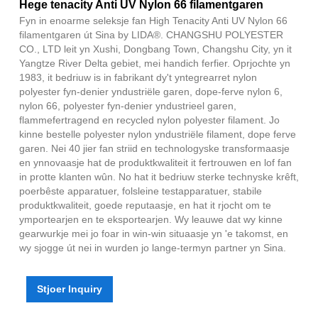
Hege tenacity Anti UV Nylon 66 filamentgaren
Fyn in enoarme seleksje fan High Tenacity Anti UV Nylon 66
filamentgaren út Sina by LIDA®. CHANGSHU POLYESTER
CO., LTD leit yn Xushi, Dongbang Town, Changshu City, yn it
Yangtze River Delta gebiet, mei handich ferfier. Oprjochte yn
1983, it bedriuw is in fabrikant dy't yntegrearret nylon
polyester fyn-denier yndustriële garen, dope-ferve nylon 6,
nylon 66, polyester fyn-denier yndustrieel garen,
flammefertragend en recycled nylon polyester filament. Jo
kinne bestelle polyester nylon yndustriële filament, dope ferve
garen. Nei 40 jier fan striid en technologyske transformaasje
en ynnovaasje hat de produktkwaliteit it fertrouwen en lof fan
in protte klanten wûn. No hat it bedriuw sterke technyske krêft,
poerbêste apparatuer, folsleine testapparatuer, stabile
produktkwaliteit, goede reputaasje, en hat it rjocht om te
ymportearjen en te eksportearjen. Wy leauwe dat wy kinne
gearwurkje mei jo foar in win-win situaasje yn 'e takomst, en
wy sjogge út nei in wurden jo lange-termyn partner yn Sina.
Stjoer Inquiry