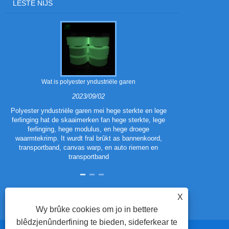
LÊSTE NIJS
Wat is polyester yndustriële garen
Wat binne de 
2023/09/02
Polyester yndustriële garen mei hege sterkte en lege
ferlinging hat de skaaimerken fan hege sterkte, lege
Polyester Tr
ferlinging, hege modulus, en hege droege
polyesterf
waarmtekrimp. It wurdt fral brûkt as bannenkoord,
tradisjonele p
transportband, canvas warp, en auto riemen en
uterlik en pre
transportband
binne de skaaim
X
Wy brûke cookies om jo in bettere
blêdzjenûnderfining te bieden, sideferkear te