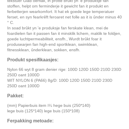
tekstuer Glad oerflak, in protte brûkt yn 'e produksje fan
stoffen, helpt om ferminderje it gewicht fan it produkt en
ferbetterjen wearkomfort. It hat ek goede lege temperatuer
ferset, en syn fearkrêft feroaret net folle as it is ûnder minus 40
° C.
In soad brûkt yn 'e produksje fan ferskate klean, mei de
foardielen fan it passen fan it minsklik lichem, maklik te foldjen,
goede luchtpermeabiliteit, ensfh., Wurdt brûkt foar it
produsearjen fan high-end sportklean, swimklean,
fitnessklean, ûnderklean, sokken, ensfh.
Produkt spesifikaasjes:
Nylon 66 wyt 8 gram denier rige: 100D 120D 150D 210D 230D
250D oant 1000D
WIT NYLON 6 (PA66) 8g/D: 100D 120D 150D 210D 230D
250D oant 1000D
Pakket:
(mm) Papierbuis item ï¼ hege buis (250*140)
lege buis (125*140) lege buis (150*108)
Ferpakking metoade: