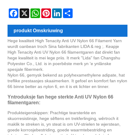
Facebook
X
WhatsApp
Pinterest
LinkedIn
Share
produkt Omskriuwing
Hege kwaliteit High Tenacity Anti UV Nylon 66 Filament Yarn
wurdt oanbean troch Sina fabrikanten LIDA & reg ;. Keapje
High Tenacity Anti UV Nylon 66 filamentgaren dat direkt fan
hege kwaliteit is mei lege priis. It merk "Lida" fan Changshu
Polyester Co., Ltd. is in poerbêste merk yn 'e ynlânske
spesjale fibermerk.
Nylon 66, gemysk bekend as polyhexamethylene adipate, hat
treflike prestaasjes skaaimerken. It gefoel en komfort fan nylon
66 binne better as nylon 6, en it is ek lichter en tinner.
Yntroduksje fan hege sterkte Anti UV Nylon 66
filamentgaren:
Produkteigenskippen: Prachtige tearsterkte en
skuorresistinsje, hege sêftens en trekferlinging, wêrtroch it
maklik te streken is, yn steat is om UV-strielen te wjerstean,
goede korrosjebestriding, goede waarmtebestriding en